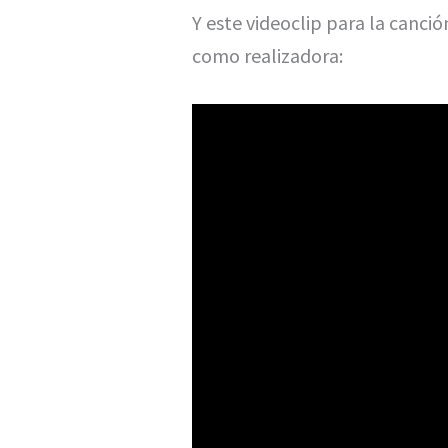
Y este videoclip para la canció
como realizadora: