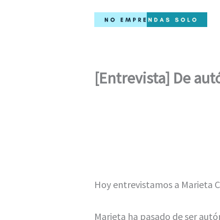
Ir
al
contenido
[Entrevista] De au
Hoy entrevistamos a Marieta Ca
Marieta ha pasado de ser autó