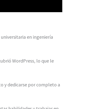
niversitaria en ingeniería
ubrió WordPress, lo que le
lto y dedicarse por completo a
tar habilidades y trabajar en